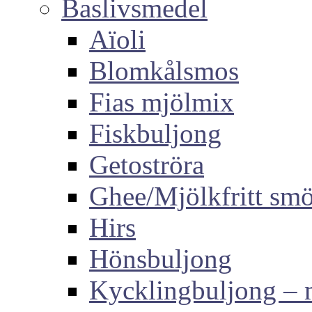
Baslivsmedel
Aïoli
Blomkålsmos
Fias mjölmix
Fiskbuljong
Getoströra
Ghee/Mjölkfritt sm
Hirs
Hönsbuljong
Kycklingbuljong –