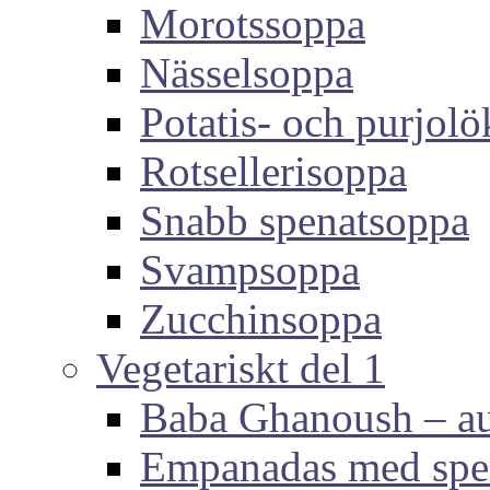
Morotssoppa
Nässelsoppa
Potatis- och purjol
Rotsellerisoppa
Snabb spenatsoppa
Svampsoppa
Zucchinsoppa
Vegetariskt del 1
Baba Ghanoush – au
Empanadas med spen