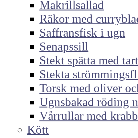
Makrillsallad
Räkor med currybla
Saffransfisk i ugn
Senapssill
Stekt spätta med tar
Stekta strömmingsf
Torsk med oliver och
Ugnsbakad röding m
Vårrullar med krabb
Kött