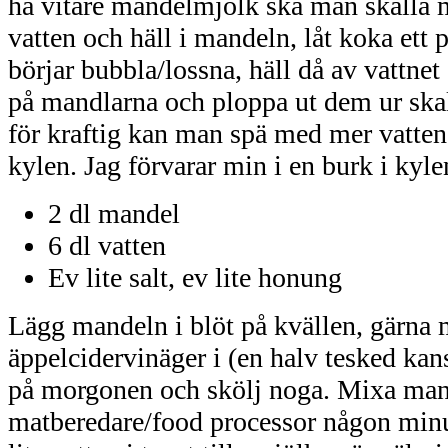
ha vitare mandelmjölk ska man skålla 
vatten och häll i mandeln, låt koka ett p
börjar bubbla/lossna, häll då av vattnet 
på mandlarna och ploppa ut dem ur ska
för kraftig kan man spä med mer vatten.
kylen. Jag förvarar min i en burk i kyle
2 dl mandel
6 dl vatten
Ev lite salt, ev lite honung
Lägg mandeln i blöt på kvällen, gärna 
äppelcidervinäger i (en halv tesked ka
på morgonen och skölj noga. Mixa man
matberedare/food processor någon minut