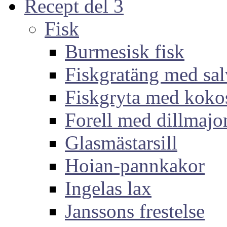
Recept del 3
Fisk
Burmesisk fisk
Fiskgratäng med sal
Fiskgryta med koko
Forell med dillmajo
Glasmästarsill
Hoian-pannkakor
Ingelas lax
Janssons frestelse