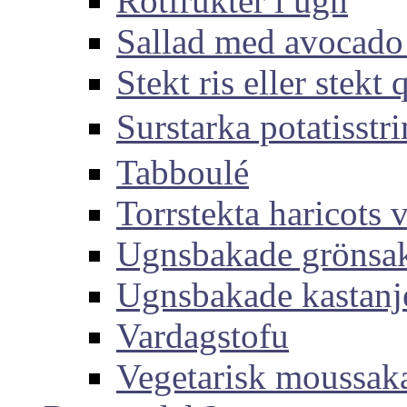
Rotfrukter i ugn
Sallad med avocado
Stekt ris eller stekt
Surstarka potati
Tabboulé
Torrstekta haricots v
Ugnsbakade grönsa
Ugnsbakade kastanj
Vardagstofu
Vegetarisk moussak