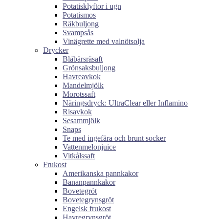
Potatisklyftor i ugn
Potatismos
Räkbuljong
Svampsås
Vinägrette med valnötsolja
Drycker
Blåbärsråsaft
Grönsaksbuljong
Havreavkok
Mandelmjölk
Morotssaft
Näringsdryck: UltraClear eller Inflamino
Risavkok
Sesammjölk
Snaps
Te med ingefära och brunt socker
Vattenmelonjuice
Vitkålssaft
Frukost
Amerikanska pannkakor
Bananpannkakor
Bovetegröt
Bovetegrynsgröt
Engelsk frukost
Havregrynsgröt