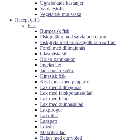
Ugnsbakade kastanjer
Vardagstofu
Vegetarisk moussaka
Recept del 3
Fisk
Burmesisk fisk
Fiskgratäng med salvia och citron
Fiskgryta med kokosmjölk och saffran
Forell med dillmajonäs
Glasmästarsill
Hoian-pannkakor
Ingelas lax
Janssons frestelse
Kinesisk fisk
Kokt torsk med pepparrot
Lax med dillmajonäs
Lax med färskpotatissallad
Lax med fetaost
Lax med quinoasallad
Laxpiroger
Laxrullar
Laxspett
Löksill
Makrillsallad
Räkor med curryblad