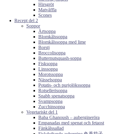
Hirsgröt
Matvåffla
Scones
Recept del 2
Soppor
Ärtsoppa
Blomkålssoppa
Blomkålssoppa med lime
Borstj
Broccolisoppa
Butternutsquash-soppa
Fisksoppa
Linssoppa
Morotssoppa
Nässelsoppa
Potatis- och purjolökssoppa
Rotsellerisoppa
Snabb spenatsoppa
Svampsoppa
Zucchinsoppa
Vegetariskt del 1
Baba Ghanoush – aubergineröra
Empanadas med spenat och fetaost
Fänkålssallad
Fiskdoftande aubergine 鱼香茄子