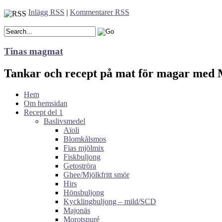
Inlägg RSS
|
Kommentarer RSS
Tinas magmat
Tankar och recept på mat för magar med M
Hem
Om hemsidan
Recept del 1
Baslivsmedel
Aïoli
Blomkålsmos
Fias mjölmix
Fiskbuljong
Getoströra
Ghee/Mjölkfritt smör
Hirs
Hönsbuljong
Kycklingbuljong – mild/SCD
Majonäs
Morotspuré