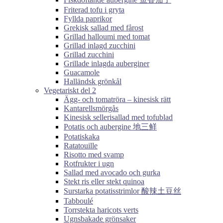
Friterad tofu i gryta
Fyllda paprikor
Grekisk sallad med fårost
Grillad halloumi med tomat
Grillad inlagd zucchini
Grillad zucchini
Grillade inlagda auberginer
Guacamole
Halländsk grönkål
Vegetariskt del 2
Ägg- och tomatröra – kinesisk rätt
Kantarellsmörgås
Kinesisk sellerisallad med tofublad
Potatis och aubergine 地三鲜
Potatiskaka
Ratatouille
Risotto med svamp
Rotfrukter i ugn
Sallad med avocado och gurka
Stekt ris eller stekt quinoa
Surstarka potatisstrimlor 酸辣土豆丝
Tabboulé
Torrstekta haricots verts
Ugnsbakade grönsaker