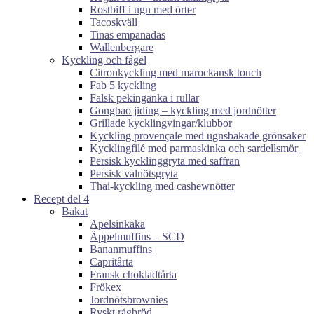
Rostbiff i ugn med örter
Tacoskväll
Tinas empanadas
Wallenbergare
Kyckling och fågel
Citronkyckling med marockansk touch
Fab 5 kyckling
Falsk pekinganka i rullar
Gongbao jiding – kyckling med jordnötter
Grillade kycklingvingar/klubbor
Kyckling provençale med ugnsbakade grönsaker
Kycklingfilé med parmaskinka och sardellsmör
Persisk kycklinggryta med saffran
Persisk valnötsgryta
Thai-kyckling med cashewnötter
Recept del 4
Bakat
Apelsinkaka
Äppelmuffins – SCD
Bananmuffins
Capritårta
Fransk chokladtårta
Frökex
Jordnötsbrownies
Ryskt rågbröd