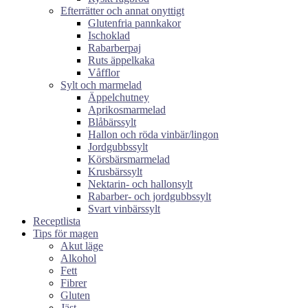
Efterrätter och annat onyttigt
Glutenfria pannkakor
Ischoklad
Rabarberpaj
Ruts äppelkaka
Våfflor
Sylt och marmelad
Äppelchutney
Aprikosmarmelad
Blåbärssylt
Hallon och röda vinbär/lingon
Jordgubbssylt
Körsbärsmarmelad
Krusbärssylt
Nektarin- och hallonsylt
Rabarber- och jordgubbssylt
Svart vinbärssylt
Receptlista
Tips för magen
Akut läge
Alkohol
Fett
Fibrer
Gluten
Jäst