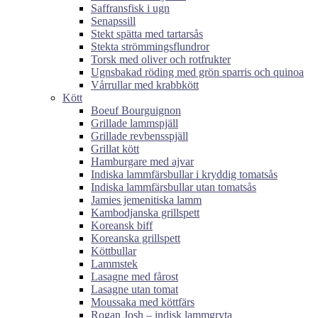
Saffransfisk i ugn
Senapssill
Stekt spätta med tartarsås
Stekta strömmingsflundror
Torsk med oliver och rotfrukter
Ugnsbakad röding med grön sparris och quinoa
Vårrullar med krabbkött
Kött
Boeuf Bourguignon
Grillade lammspjäll
Grillade revbensspjäll
Grillat kött
Hamburgare med ajvar
Indiska lammfärsbullar i kryddig tomatsås
Indiska lammfärsbullar utan tomatsås
Jamies jemenitiska lamm
Kambodjanska grillspett
Koreansk biff
Koreanska grillspett
Köttbullar
Lammstek
Lasagne med fårost
Lasagne utan tomat
Moussaka med köttfärs
Rogan Josh – indisk lammgryta