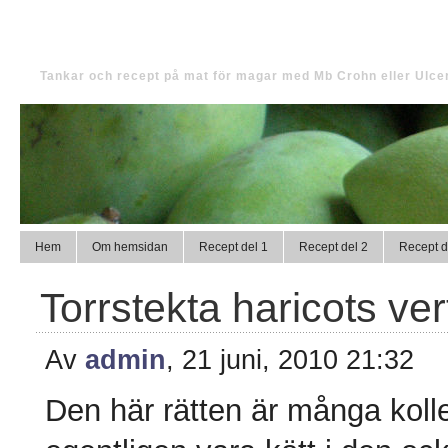
Tinas magmat
Tankar och recept på mat för magar med Mb Crohn eller Ulcer
Hem
Om hemsidan
Recept del 1
Recept del 2
Recept d
Torrstekta haricots ver
Av
admin
, 21 juni, 2010 21:32
Den här rätten är många kolleg