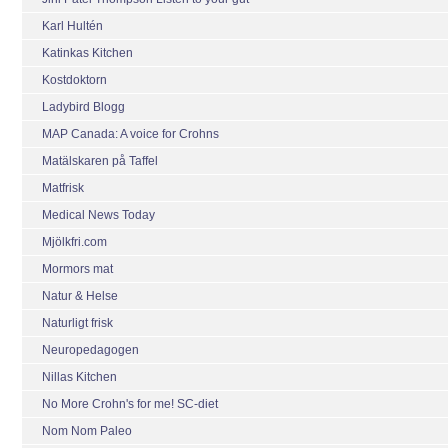
Karl Hultén
Katinkas Kitchen
Kostdoktorn
Ladybird Blogg
MAP Canada: A voice for Crohns
Matälskaren på Taffel
Matfrisk
Medical News Today
Mjölkfri.com
Mormors mat
Natur & Helse
Naturligt frisk
Neuropedagogen
Nillas Kitchen
No More Crohn's for me! SC-diet
Nom Nom Paleo