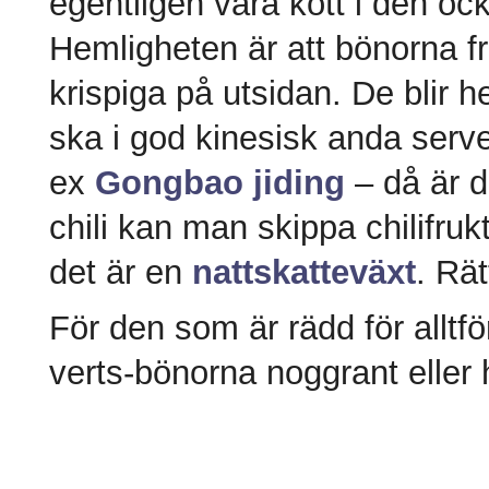
egentligen vara kött i den oc
Hemligheten är att bönorna frit
krispiga på utsidan. De blir h
ska i god kinesisk anda serve
ex
Gongbao jiding
– då är d
chili kan man skippa chilifru
det är en
nattskatteväxt
. Rät
För den som är rädd för alltf
verts-bönorna noggrant eller 