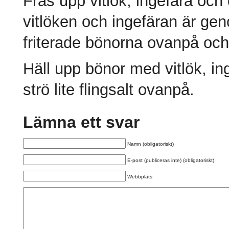
Fräs upp vitlök, ingefära och de
vitlöken och ingefäran är ge
friterade bönorna ovanpå och 
Häll upp bönor med vitlök, ing
strö lite flingsalt ovanpå.
Lämna ett svar
Namn (obligatoriskt)
E-post (publiceras inte) (obligatoriskt)
Webbplats