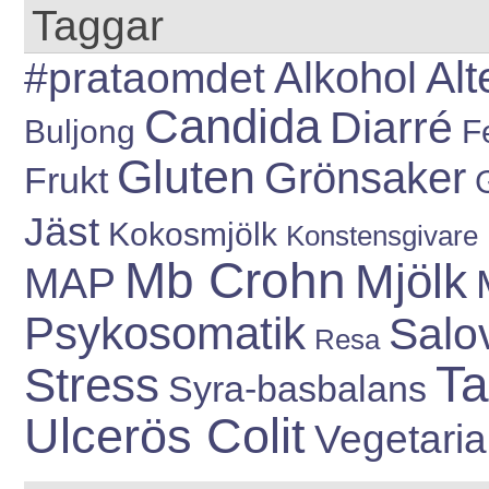
Taggar
Alt
#prataomdet
Alkohol
Candida
Diarré
Buljong
Fe
Gluten
Grönsaker
Frukt
Jäst
Kokosmjölk
Konstensgivare
Mb Crohn
Mjölk
MAP
Psykosomatik
Salo
Resa
Ta
Stress
Syra-basbalans
Ulcerös Colit
Vegetari