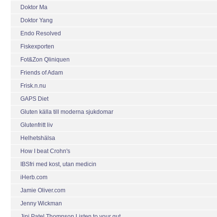
Doktor Ma
Doktor Yang
Endo Resolved
Fiskexporten
Fot&Zon Qliniquen
Friends of Adam
Frisk.n.nu
GAPS Diet
Gluten källa till moderna sjukdomar
Glutenfritt liv
Helhetshälsa
How I beat Crohn's
IBSfri med kost, utan medicin
iHerb.com
Jamie Oliver.com
Jenny Wickman
Jini Patel Thompson Listen to your gut