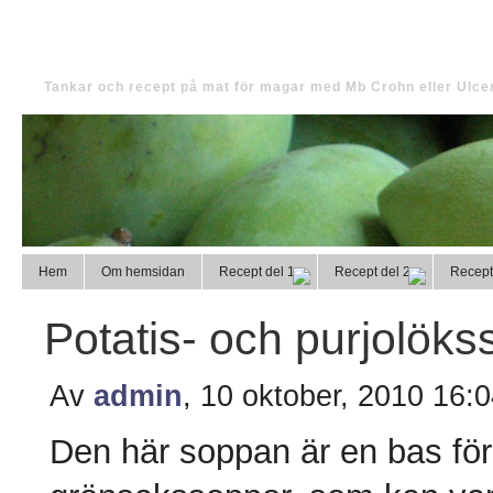
Tinas magmat
Tankar och recept på mat för magar med Mb Crohn eller Ulcer
Hem
Om hemsidan
Recept del 1
Recept del 2
Recept
Potatis- och purjolök
Av
admin
, 10 oktober, 2010 16:
Den här soppan är en bas fö