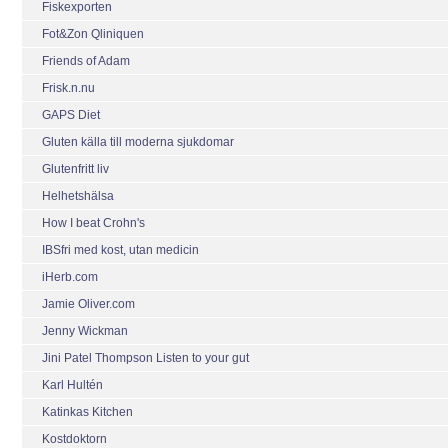
Fiskexporten
Fot&Zon Qliniquen
Friends of Adam
Frisk.n.nu
GAPS Diet
Gluten källa till moderna sjukdomar
Glutenfritt liv
Helhetshälsa
How I beat Crohn's
IBSfri med kost, utan medicin
iHerb.com
Jamie Oliver.com
Jenny Wickman
Jini Patel Thompson Listen to your gut
Karl Hultén
Katinkas Kitchen
Kostdoktorn