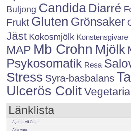
Candida
Diarré
Buljong
Fe
Gluten
Grönsaker
Frukt
Jäst
Kokosmjölk
Konstensgivare
Mb Crohn
Mjölk
MAP
Psykosomatik
Salo
Resa
Ta
Stress
Syra-basbalans
Ulcerös Colit
Vegetari
Länklista
Against All Grain
Äkta vara