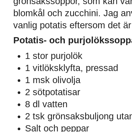
grönsakssoppor, som kan var
blomkål och zucchini. Jag an
vanlig potatis eftersom det ä
Potatis- och purjolökssopp
1 stor purjolök
1 vitlöksklyfta, pressad
1 msk olivolja
2 sötpotatisar
8 dl vatten
2 tsk grönsaksbuljong utan
Salt och peppar