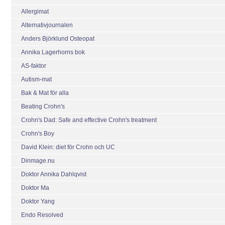
Allergimat
Alternativjournalen
Anders Björklund Osteopat
Annika Lagerhorns bok
AS-faktor
Autism-mat
Bak & Mat för alla
Beating Crohn's
Crohn's Dad: Safe and effective Crohn's treatment
Crohn's Boy
David Klein: diet för Crohn och UC
Dinmage.nu
Doktor Annika Dahlqvist
Doktor Ma
Doktor Yang
Endo Resolved