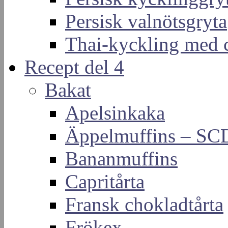
Persisk valnötsgryta
Thai-kyckling med 
Recept del 4
Bakat
Apelsinkaka
Äppelmuffins – SC
Bananmuffins
Capritårta
Fransk chokladtårta
Frökex