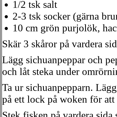
1/2 tsk salt
2-3 tsk socker (gärna bru
10 cm grön purjolök, ha
Skär 3 skåror på vardera sid
Lägg sichuanpeppar och pep
och låt steka under omrörning
Ta ur sichuanpepparn. Lägg
på ett lock på woken för att
Stek fisken på vardera sida så