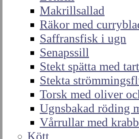
Makrillsallad
Räkor med currybla
Saffransfisk i ugn
Senapssill
Stekt spätta med tar
Stekta strömmingsf
Torsk med oliver och
Ugnsbakad röding m
Vårrullar med krabb
Kött