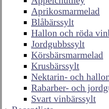
Äppelchutney
Aprikosmarmelad
Blåbärssylt
Hallon och röda vin
Jordgubbssylt
Körsbärsmarmelad
Krusbärssylt
Nektarin- och hallon
Rabarber- och jordg
Svart vinbärssylt