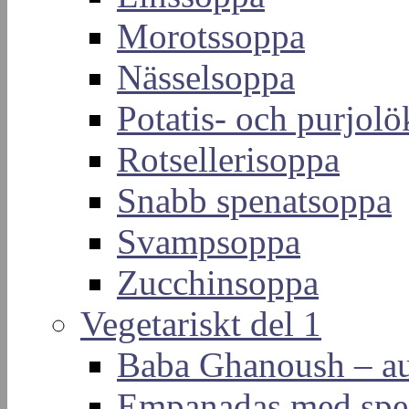
Morotssoppa
Nässelsoppa
Potatis- och purjol
Rotsellerisoppa
Snabb spenatsoppa
Svampsoppa
Zucchinsoppa
Vegetariskt del 1
Baba Ghanoush – au
Empanadas med spen