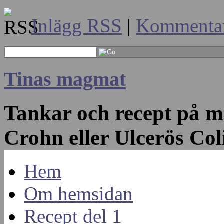
Inlägg RSS
|
Kommenta
Tinas magmat
Tankar och recept på 
Crohn eller Ulcerös Col
Hem
Om hemsidan
Recept del 1