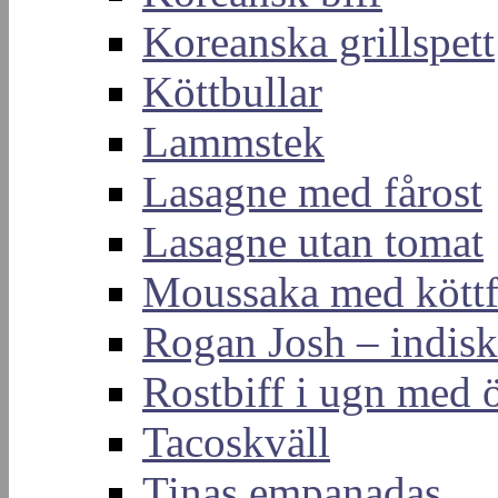
Koreanska grillspett
Köttbullar
Lammstek
Lasagne med fårost
Lasagne utan tomat
Moussaka med köttf
Rogan Josh – indis
Rostbiff i ugn med ö
Tacoskväll
Tinas empanadas