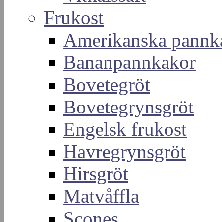
Frukost
Amerikanska pannk
Bananpannkakor
Bovetegröt
Bovetegrynsgröt
Engelsk frukost
Havregrynsgröt
Hirsgröt
Matvåffla
Scones