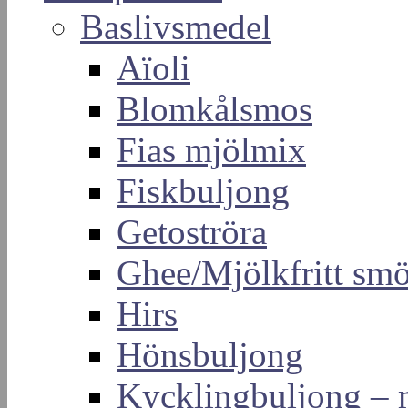
Baslivsmedel
Aïoli
Blomkålsmos
Fias mjölmix
Fiskbuljong
Getoströra
Ghee/Mjölkfritt sm
Hirs
Hönsbuljong
Kycklingbuljong –