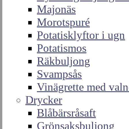
Majonäs
Morotspuré
Potatisklyftor i ugn
Potatismos
Räkbuljong
Svampsås
Vinägrette med valn
Drycker
Blåbärsråsaft
Grönsaksbuljong