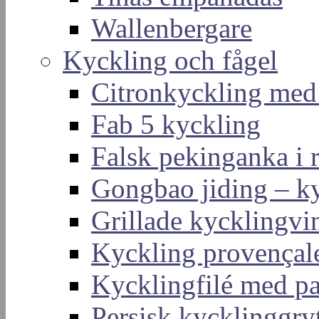
Wallenbergare
Kyckling och fågel
Citronkyckling med
Fab 5 kyckling
Falsk pekinganka i r
Gongbao jiding – ky
Grillade kycklingvi
Kyckling provençal
Kycklingfilé med p
Persisk kycklinggry