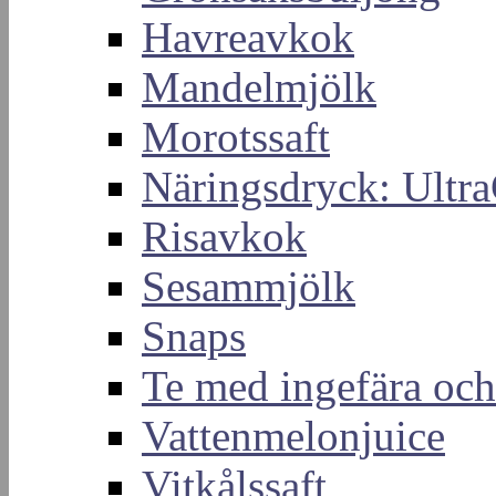
Havreavkok
Mandelmjölk
Morotssaft
Näringsdryck: Ultra
Risavkok
Sesammjölk
Snaps
Te med ingefära och
Vattenmelonjuice
Vitkålssaft