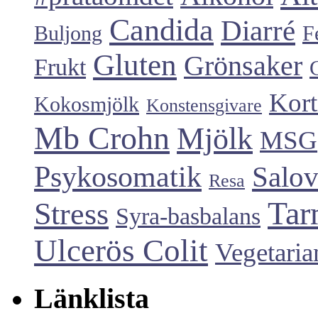
Candida
Diarré
Buljong
F
Gluten
Grönsaker
Frukt
Kort
Kokosmjölk
Konstensgivare
Mb Crohn
Mjölk
MSG
Psykosomatik
Salo
Resa
Tar
Stress
Syra-basbalans
Ulcerös Colit
Vegetaria
Länklista