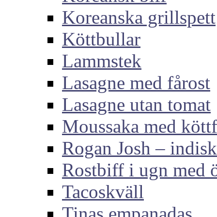
Koreanska grillspett
Köttbullar
Lammstek
Lasagne med fårost
Lasagne utan tomat
Moussaka med köttf
Rogan Josh – indis
Rostbiff i ugn med ö
Tacoskväll
Tinas empanadas