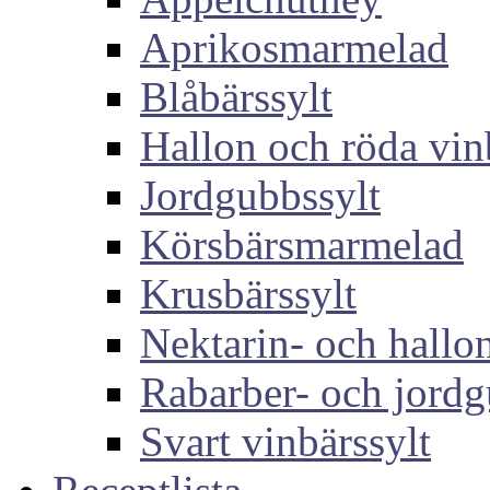
Aprikosmarmelad
Blåbärssylt
Hallon och röda vin
Jordgubbssylt
Körsbärsmarmelad
Krusbärssylt
Nektarin- och hallon
Rabarber- och jordg
Svart vinbärssylt