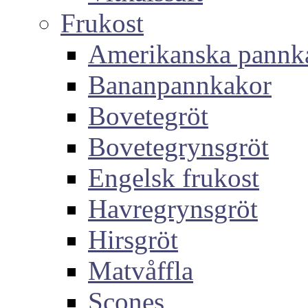
Frukost
Amerikanska pannk
Bananpannkakor
Bovetegröt
Bovetegrynsgröt
Engelsk frukost
Havregrynsgröt
Hirsgröt
Matvåffla
Scones