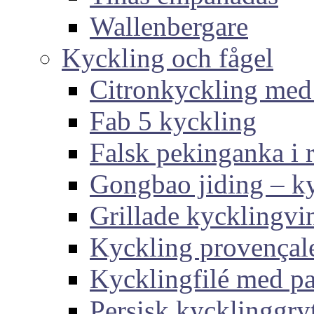
Wallenbergare
Kyckling och fågel
Citronkyckling med
Fab 5 kyckling
Falsk pekinganka i r
Gongbao jiding – ky
Grillade kycklingvi
Kyckling provençal
Kycklingfilé med p
Persisk kycklinggry