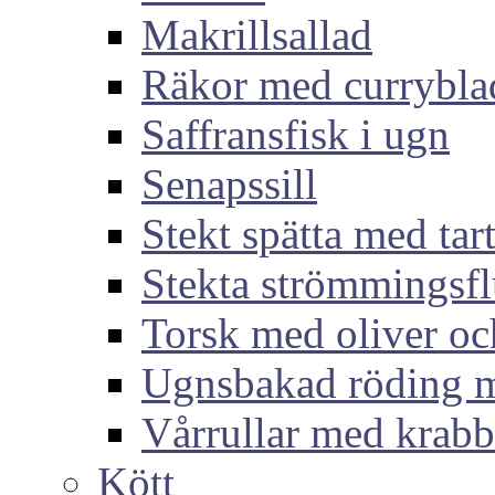
Makrillsallad
Räkor med currybla
Saffransfisk i ugn
Senapssill
Stekt spätta med tar
Stekta strömmingsf
Torsk med oliver och
Ugnsbakad röding m
Vårrullar med krabb
Kött