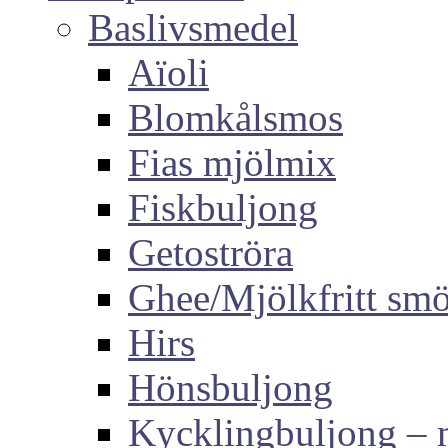
Baslivsmedel
Aïoli
Blomkålsmos
Fias mjölmix
Fiskbuljong
Getoströra
Ghee/Mjölkfritt sm
Hirs
Hönsbuljong
Kycklingbuljong –