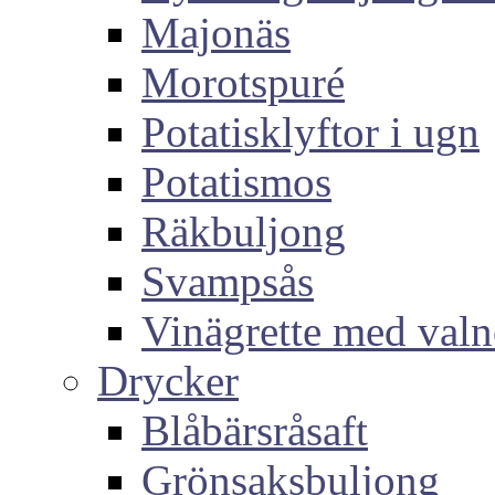
Majonäs
Morotspuré
Potatisklyftor i ugn
Potatismos
Räkbuljong
Svampsås
Vinägrette med valn
Drycker
Blåbärsråsaft
Grönsaksbuljong