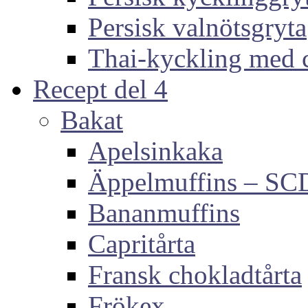
Persisk valnötsgryta
Thai-kyckling med 
Recept del 4
Bakat
Apelsinkaka
Äppelmuffins – SC
Bananmuffins
Capritårta
Fransk chokladtårta
Frökex