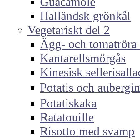
Guacamole
Halländsk grönkål
Vegetariskt del 2
Ägg- och tomatröra –
Kantarellsmörgås
Kinesisk sellerisall
Potatis och auber
Potatiskaka
Ratatouille
Risotto med svamp