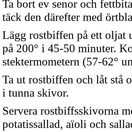
Ta bort ev senor och fettbit
täck den därefter med örtbl
Lägg rostbiffen på ett oljat
på 200° i 45-50 minuter. Kol
stektermometern (57-62° un
Ta ut rostbiffen och låt stå
i tunna skivor.
Servera rostbiffsskivorna 
potatissallad, aïoli och salla