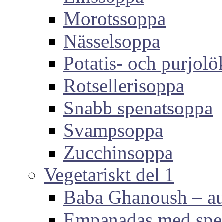
Morotssoppa
Nässelsoppa
Potatis- och purjol
Rotsellerisoppa
Snabb spenatsoppa
Svampsoppa
Zucchinsoppa
Vegetariskt del 1
Baba Ghanoush – au
Empanadas med spen