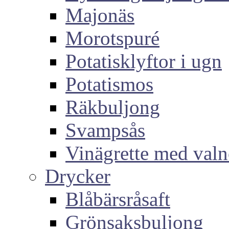
Majonäs
Morotspuré
Potatisklyftor i ugn
Potatismos
Räkbuljong
Svampsås
Vinägrette med valn
Drycker
Blåbärsråsaft
Grönsaksbuljong