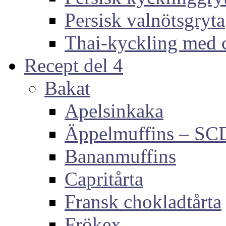
Persisk valnötsgryta
Thai-kyckling med 
Recept del 4
Bakat
Apelsinkaka
Äppelmuffins – SC
Bananmuffins
Capritårta
Fransk chokladtårta
Frökex