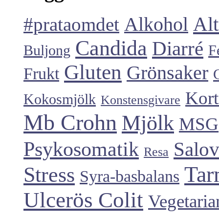
Alt
#prataomdet
Alkohol
Candida
Diarré
Buljong
F
Gluten
Grönsaker
Frukt
Kort
Kokosmjölk
Konstensgivare
Mb Crohn
Mjölk
MSG
Psykosomatik
Salo
Resa
Tar
Stress
Syra-basbalans
Ulcerös Colit
Vegetaria