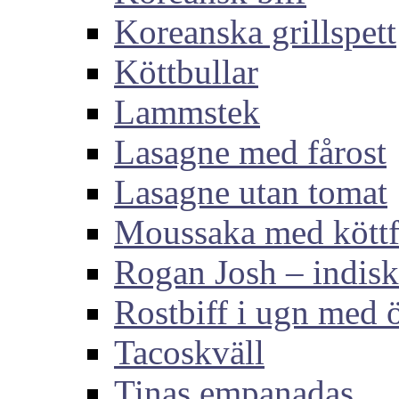
Koreanska grillspett
Köttbullar
Lammstek
Lasagne med fårost
Lasagne utan tomat
Moussaka med köttf
Rogan Josh – indis
Rostbiff i ugn med ö
Tacoskväll
Tinas empanadas