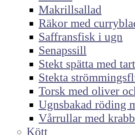
Makrillsallad
Räkor med currybla
Saffransfisk i ugn
Senapssill
Stekt spätta med tar
Stekta strömmingsf
Torsk med oliver och
Ugnsbakad röding m
Vårrullar med krabb
Kött