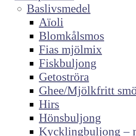
Baslivsmedel
Aïoli
Blomkålsmos
Fias mjölmix
Fiskbuljong
Getoströra
Ghee/Mjölkfritt sm
Hirs
Hönsbuljong
Kycklingbuljong –