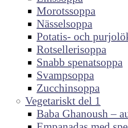
Morotssoppa
Nässelsoppa
Potatis- och purjol
Rotsellerisoppa
Snabb spenatsoppa
Svampsoppa
Zucchinsoppa
Vegetariskt del 1
Baba Ghanoush – au
Empanadas med spen