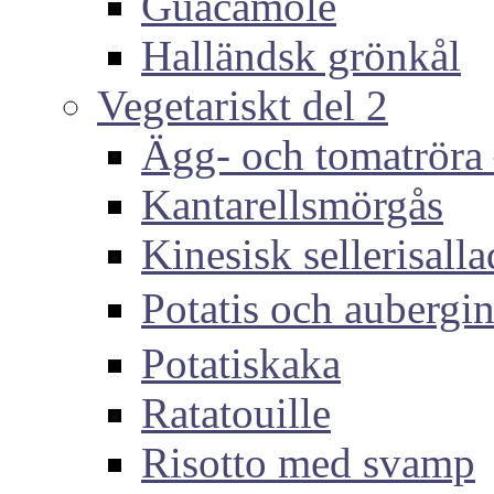
Guacamole
Halländsk grönkål
Vegetariskt del 2
Ägg- och tomatröra –
Kantarellsmörgås
Kinesisk sellerisall
Potatis och auber
Potatiskaka
Ratatouille
Risotto med svamp