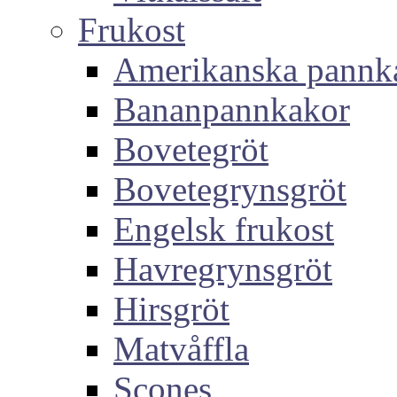
Frukost
Amerikanska pannk
Bananpannkakor
Bovetegröt
Bovetegrynsgröt
Engelsk frukost
Havregrynsgröt
Hirsgröt
Matvåffla
Scones