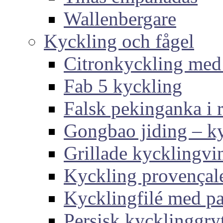
Wallenbergare
Kyckling och fågel
Citronkyckling med
Fab 5 kyckling
Falsk pekinganka i r
Gongbao jiding – ky
Grillade kycklingvi
Kyckling provençal
Kycklingfilé med p
Persisk kycklinggry