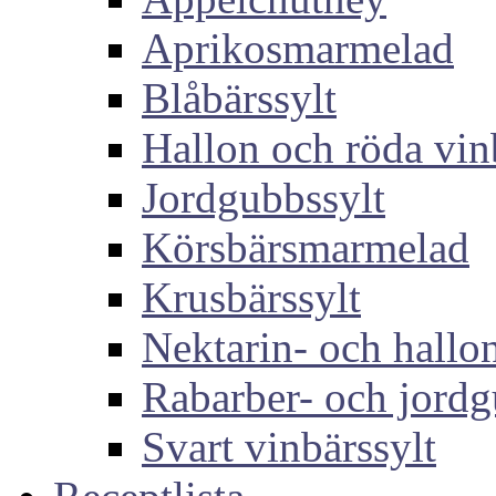
Aprikosmarmelad
Blåbärssylt
Hallon och röda vin
Jordgubbssylt
Körsbärsmarmelad
Krusbärssylt
Nektarin- och hallon
Rabarber- och jordg
Svart vinbärssylt