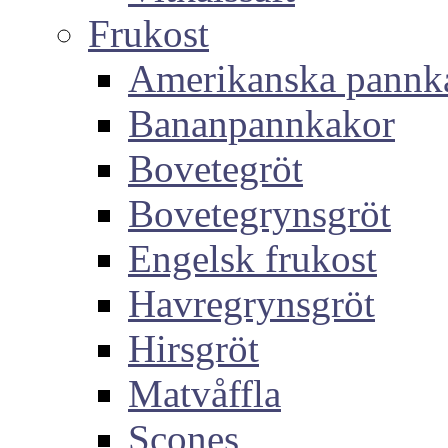
Frukost
Amerikanska pannk
Bananpannkakor
Bovetegröt
Bovetegrynsgröt
Engelsk frukost
Havregrynsgröt
Hirsgröt
Matvåffla
Scones