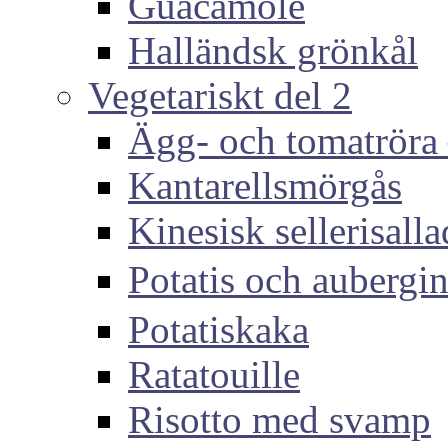
Guacamole
Halländsk grönkål
Vegetariskt del 2
Ägg- och tomatröra –
Kantarellsmörgås
Kinesisk sellerisall
Potatis och auber
Potatiskaka
Ratatouille
Risotto med svamp