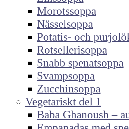
Morotssoppa
Nässelsoppa
Potatis- och purjol
Rotsellerisoppa
Snabb spenatsoppa
Svampsoppa
Zucchinsoppa
Vegetariskt del 1
Baba Ghanoush – au
Empanadas med spen