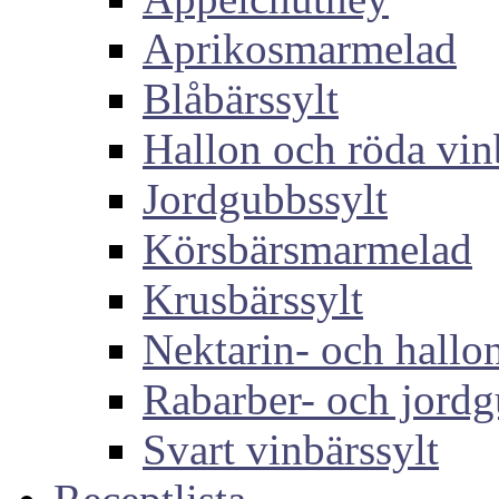
Aprikosmarmelad
Blåbärssylt
Hallon och röda vin
Jordgubbssylt
Körsbärsmarmelad
Krusbärssylt
Nektarin- och hallon
Rabarber- och jordg
Svart vinbärssylt