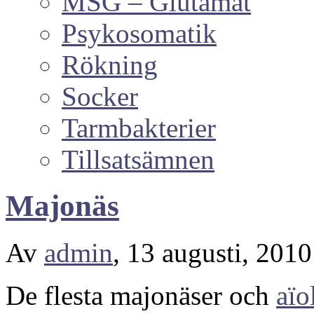
MSG – Glutamat
Psykosomatik
Rökning
Socker
Tarmbakterier
Tillsatsämnen
Majonäs
Av
admin
, 13 augusti, 201
De flesta majonäser och
aïo