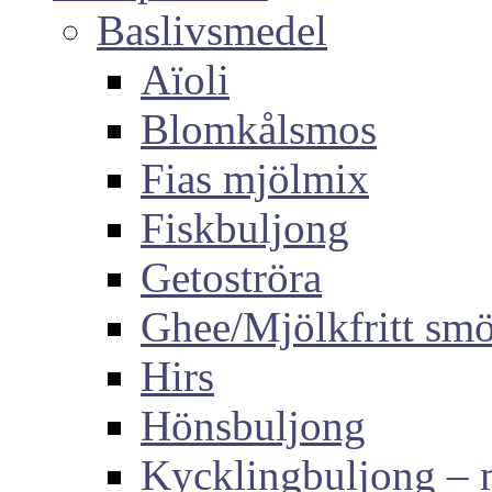
Baslivsmedel
Aïoli
Blomkålsmos
Fias mjölmix
Fiskbuljong
Getoströra
Ghee/Mjölkfritt sm
Hirs
Hönsbuljong
Kycklingbuljong –