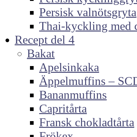
Persisk valnötsgryta
Thai-kyckling med 
Recept del 4
Bakat
Apelsinkaka
Äppelmuffins – SC
Bananmuffins
Capritårta
Fransk chokladtårta
Frökex