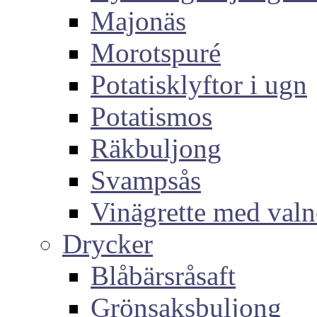
Majonäs
Morotspuré
Potatisklyftor i ugn
Potatismos
Räkbuljong
Svampsås
Vinägrette med valn
Drycker
Blåbärsråsaft
Grönsaksbuljong