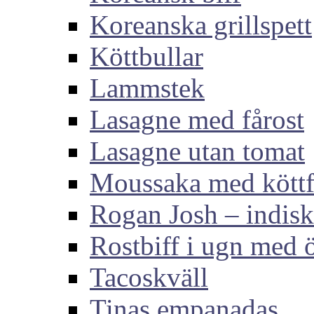
Koreanska grillspett
Köttbullar
Lammstek
Lasagne med fårost
Lasagne utan tomat
Moussaka med köttf
Rogan Josh – indis
Rostbiff i ugn med ö
Tacoskväll
Tinas empanadas