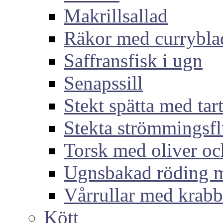
Makrillsallad
Räkor med currybla
Saffransfisk i ugn
Senapssill
Stekt spätta med tar
Stekta strömmingsf
Torsk med oliver och
Ugnsbakad röding m
Vårrullar med krabb
Kött