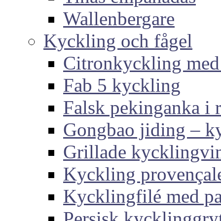
Wallenbergare
Kyckling och fågel
Citronkyckling med
Fab 5 kyckling
Falsk pekinganka i r
Gongbao jiding – ky
Grillade kycklingvi
Kyckling provençal
Kycklingfilé med p
Persisk kycklinggry