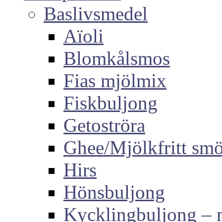
Baslivsmedel
Aïoli
Blomkålsmos
Fias mjölmix
Fiskbuljong
Getoströra
Ghee/Mjölkfritt sm
Hirs
Hönsbuljong
Kycklingbuljong –