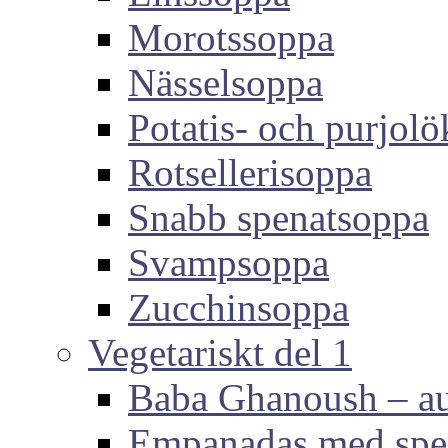
Morotssoppa
Nässelsoppa
Potatis- och purjol
Rotsellerisoppa
Snabb spenatsoppa
Svampsoppa
Zucchinsoppa
Vegetariskt del 1
Baba Ghanoush – au
Empanadas med spen