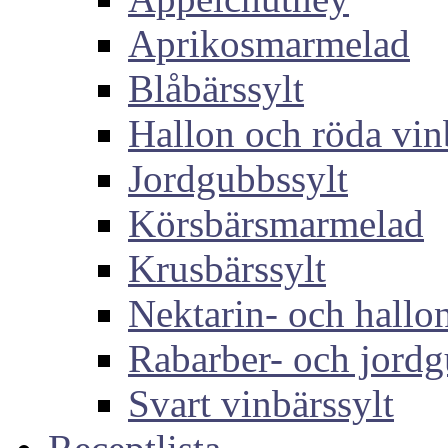
Aprikosmarmelad
Blåbärssylt
Hallon och röda vin
Jordgubbssylt
Körsbärsmarmelad
Krusbärssylt
Nektarin- och hallon
Rabarber- och jordg
Svart vinbärssylt