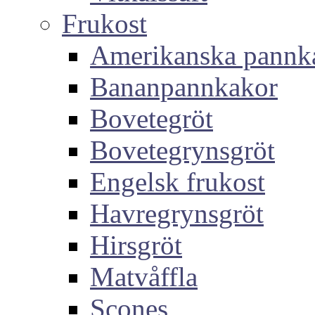
Frukost
Amerikanska pannk
Bananpannkakor
Bovetegröt
Bovetegrynsgröt
Engelsk frukost
Havregrynsgröt
Hirsgröt
Matvåffla
Scones