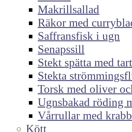
Makrillsallad
Räkor med currybla
Saffransfisk i ugn
Senapssill
Stekt spätta med tar
Stekta strömmingsf
Torsk med oliver och
Ugnsbakad röding m
Vårrullar med krabb
Kött