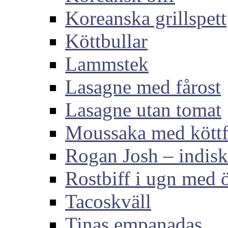
Koreanska grillspett
Köttbullar
Lammstek
Lasagne med fårost
Lasagne utan tomat
Moussaka med köttf
Rogan Josh – indis
Rostbiff i ugn med ö
Tacoskväll
Tinas empanadas