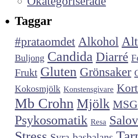
Okategoriserade
Taggar
Alt
#prataomdet
Alkohol
Candida
Diarré
Buljong
F
Gluten
Grönsaker
Frukt
Kort
Kokosmjölk
Konstensgivare
Mb Crohn
Mjölk
MSG
Psykosomatik
Salo
Resa
Tar
Stress
Syra-basbalans