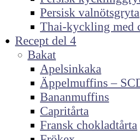
Persisk valnötsgryta
Thai-kyckling med 
Recept del 4
Bakat
Apelsinkaka
Äppelmuffins – SC
Bananmuffins
Capritårta
Fransk chokladtårta
Frökex