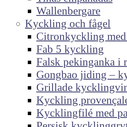
Wallenbergare
Kyckling och fågel
Citronkyckling med
Fab 5 kyckling
Falsk pekinganka i r
Gongbao jiding – ky
Grillade kycklingvi
Kyckling provençal
Kycklingfilé med p
Persisk kycklinggry