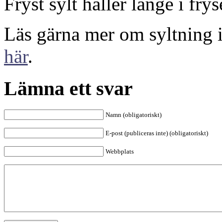
Fryst sylt håller länge i frys
Läs gärna mer om syltning 
här
.
Lämna ett svar
Namn (obligatoriskt)
E-post (publiceras inte) (obligatoriskt)
Webbplats