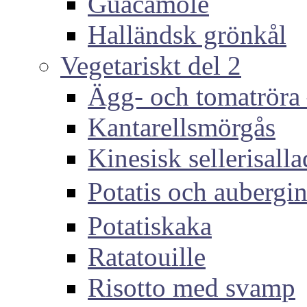
Guacamole
Halländsk grönkål
Vegetariskt del 2
Ägg- och tomatröra –
Kantarellsmörgås
Kinesisk sellerisall
Potatis och auber
Potatiskaka
Ratatouille
Risotto med svamp