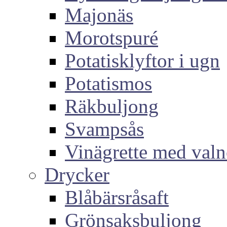
Majonäs
Morotspuré
Potatisklyftor i ugn
Potatismos
Räkbuljong
Svampsås
Vinägrette med valn
Drycker
Blåbärsråsaft
Grönsaksbuljong