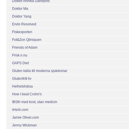
Doktor Annika Dahlqvist
Doktor Ma
Doktor Yang
Endo Resolved
Fiskexporten
Fot&Zon Qliniquen
Friends of Adam
Frisk.n.nu
GAPS Diet
Gluten källa till moderna sjukdomar
Glutenfritt liv
Helhetshälsa
How I beat Crohn's
IBSfri med kost, utan medicin
iHerb.com
Jamie Oliver.com
Jenny Wickman