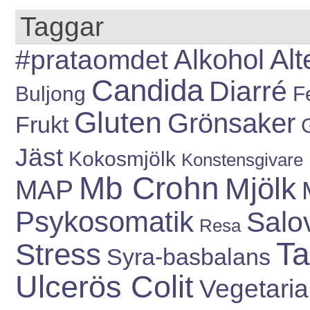
Taggar
Alt
#prataomdet
Alkohol
Candida
Diarré
Buljong
Fe
Gluten
Grönsaker
Frukt
Jäst
Kokosmjölk
Konstensgivare
Mb Crohn
Mjölk
MAP
Psykosomatik
Salo
Resa
Ta
Stress
Syra-basbalans
Ulcerös Colit
Vegetari