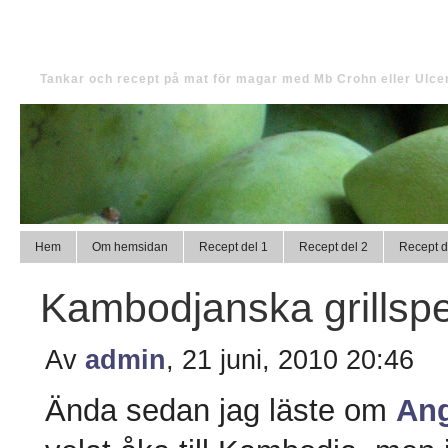
Tinas magmat
Tankar och recept på mat för magar med Mb Crohn eller Ulcer
Hem
Om hemsidan
Recept del 1
Recept del 2
Recept d
Kambodjanska grillspe
Av
admin
, 21 juni, 2010 20:46
Ända sedan jag läste om
Ang