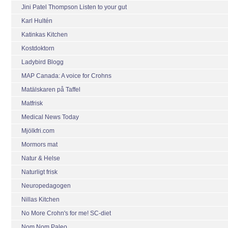
Jini Patel Thompson Listen to your gut
Karl Hultén
Katinkas Kitchen
Kostdoktorn
Ladybird Blogg
MAP Canada: A voice for Crohns
Matälskaren på Taffel
Matfrisk
Medical News Today
Mjölkfri.com
Mormors mat
Natur & Helse
Naturligt frisk
Neuropedagogen
Nillas Kitchen
No More Crohn's for me! SC-diet
Nom Nom Paleo