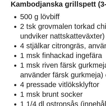
Kambodjanska grillspett (3
500 g lövbiff
2 tsk grovmalen torkad chil
undviker nattskatteväxter)
4 stjälkar citrongräs, anvä
1 msk finhackad ingefära
1 msk riven färsk gurkmej
använder färsk gurkmeja) 
4 pressade vitlöksklyftor
1 msk brunt socker
1 1/4 dl ostronsås (innehål