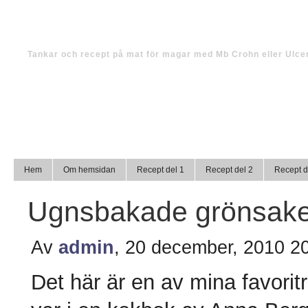
Tinas magmat
Tankar och recept på mat för magar med Mb Crohn eller Ulcer
Hem
Om hemsidan
Recept del 1
Recept del 2
Recept d
Ugnsbakade grönsake
Av
admin
, 20 december, 2010 2
Det här är en av mina favorit