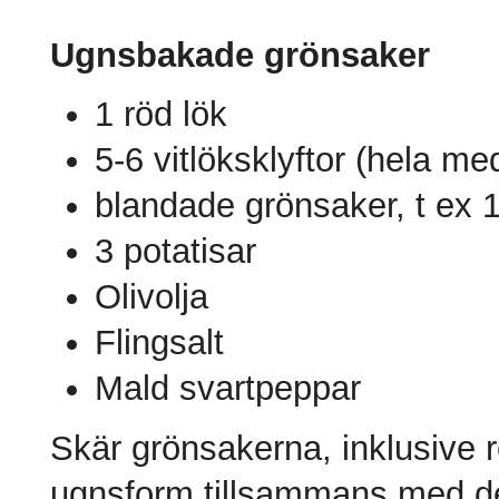
Ugnsbakade grönsaker
1 röd lök
5-6 vitlöksklyftor (hela me
blandade grönsaker, t ex 1
3 potatisar
Olivolja
Flingsalt
Mald svartpeppar
Skär grönsakerna, inklusive rö
ugnsform tillsammans med de 