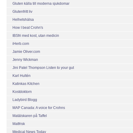
Gluten källa till moderna sjukdomar
Glutenfritt liv
Helhetshälsa
How I beat Crohn's
IBSfri med kost, utan medicin
iHerb.com
Jamie Oliver.com
Jenny Wickman
Jini Patel Thompson Listen to your gut
Karl Hultén
Katinkas Kitchen
Kostdoktorn
Ladybird Blogg
MAP Canada: A voice for Crohns
Matälskaren på Taffel
Matfrisk
Medical News Today