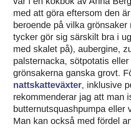
var i en kokbok av Anna Berge
med att göra eftersom den är l
beroende på vilka grönsake
tycker gör sig särskilt bra i u
med skalet på), aubergine, zu
palsternacka, sötpotatis eller
grönsakerna ganska grovt. För
nattskatteväxter
, inklusive 
rekommenderar jag att man is
butternutsquashpumpa eller va
Man kan också med fördel anvä