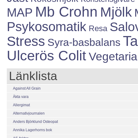
Mb Crohn
Mjölk
MAP
Psykosomatik
Salo
Resa
Ta
Stress
Syra-basbalans
Ulcerös Colit
Vegetari
Länklista
Against All Grain
Äkta vara
Allergimat
Alternativjournalen
Anders Björklund Osteopat
Annika Lagerhorns bok