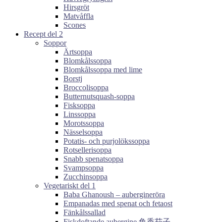
Hirsgröt
Matvåffla
Scones
Recept del 2
Soppor
Ärtsoppa
Blomkålssoppa
Blomkålssoppa med lime
Borstj
Broccolisoppa
Butternutsquash-soppa
Fisksoppa
Linssoppa
Morotssoppa
Nässelsoppa
Potatis- och purjolökssoppa
Rotsellerisoppa
Snabb spenatsoppa
Svampsoppa
Zucchinsoppa
Vegetariskt del 1
Baba Ghanoush – aubergineröra
Empanadas med spenat och fetaost
Fänkålssallad
Fiskdoftande aubergine 鱼香茄子