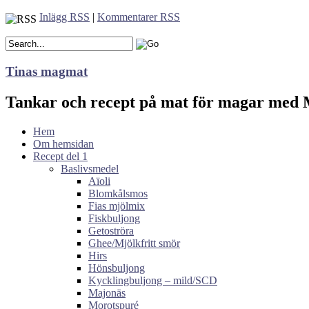
Inlägg RSS
|
Kommentarer RSS
Tinas magmat
Tankar och recept på mat för magar med M
Hem
Om hemsidan
Recept del 1
Baslivsmedel
Aïoli
Blomkålsmos
Fias mjölmix
Fiskbuljong
Getoströra
Ghee/Mjölkfritt smör
Hirs
Hönsbuljong
Kycklingbuljong – mild/SCD
Majonäs
Morotspuré