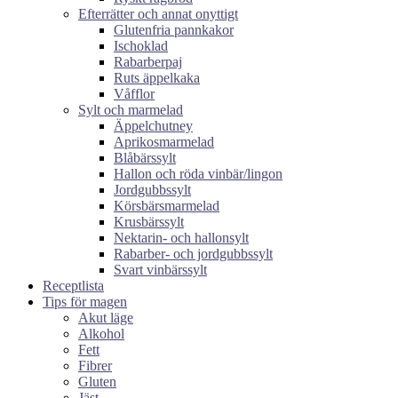
Efterrätter och annat onyttigt
Glutenfria pannkakor
Ischoklad
Rabarberpaj
Ruts äppelkaka
Våfflor
Sylt och marmelad
Äppelchutney
Aprikosmarmelad
Blåbärssylt
Hallon och röda vinbär/lingon
Jordgubbssylt
Körsbärsmarmelad
Krusbärssylt
Nektarin- och hallonsylt
Rabarber- och jordgubbssylt
Svart vinbärssylt
Receptlista
Tips för magen
Akut läge
Alkohol
Fett
Fibrer
Gluten
Jäst