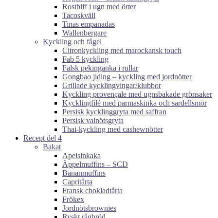
Rostbiff i ugn med örter
Tacoskväll
Tinas empanadas
Wallenbergare
Kyckling och fågel
Citronkyckling med marockansk touch
Fab 5 kyckling
Falsk pekinganka i rullar
Gongbao jiding – kyckling med jordnötter
Grillade kycklingvingar/klubbor
Kyckling provençale med ugnsbakade grönsaker
Kycklingfilé med parmaskinka och sardellsmör
Persisk kycklinggryta med saffran
Persisk valnötsgryta
Thai-kyckling med cashewnötter
Recept del 4
Bakat
Apelsinkaka
Äppelmuffins – SCD
Bananmuffins
Capritårta
Fransk chokladtårta
Frökex
Jordnötsbrownies
Ryskt rågbröd