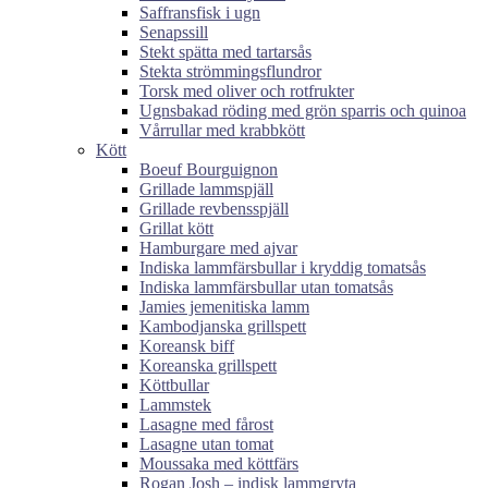
Saffransfisk i ugn
Senapssill
Stekt spätta med tartarsås
Stekta strömmingsflundror
Torsk med oliver och rotfrukter
Ugnsbakad röding med grön sparris och quinoa
Vårrullar med krabbkött
Kött
Boeuf Bourguignon
Grillade lammspjäll
Grillade revbensspjäll
Grillat kött
Hamburgare med ajvar
Indiska lammfärsbullar i kryddig tomatsås
Indiska lammfärsbullar utan tomatsås
Jamies jemenitiska lamm
Kambodjanska grillspett
Koreansk biff
Koreanska grillspett
Köttbullar
Lammstek
Lasagne med fårost
Lasagne utan tomat
Moussaka med köttfärs
Rogan Josh – indisk lammgryta