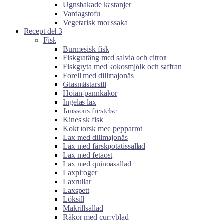
Ugnsbakade kastanjer
Vardagstofu
Vegetarisk moussaka
Recept del 3
Fisk
Burmesisk fisk
Fiskgratäng med salvia och citron
Fiskgryta med kokosmjölk och saffran
Forell med dillmajonäs
Glasmästarsill
Hoian-pannkakor
Ingelas lax
Janssons frestelse
Kinesisk fisk
Kokt torsk med pepparrot
Lax med dillmajonäs
Lax med färskpotatissallad
Lax med fetaost
Lax med quinoasallad
Laxpiroger
Laxrullar
Laxspett
Löksill
Makrillsallad
Räkor med curryblad