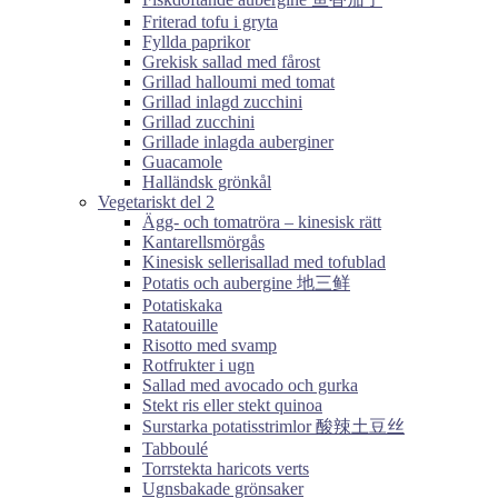
Friterad tofu i gryta
Fyllda paprikor
Grekisk sallad med fårost
Grillad halloumi med tomat
Grillad inlagd zucchini
Grillad zucchini
Grillade inlagda auberginer
Guacamole
Halländsk grönkål
Vegetariskt del 2
Ägg- och tomatröra – kinesisk rätt
Kantarellsmörgås
Kinesisk sellerisallad med tofublad
Potatis och aubergine 地三鲜
Potatiskaka
Ratatouille
Risotto med svamp
Rotfrukter i ugn
Sallad med avocado och gurka
Stekt ris eller stekt quinoa
Surstarka potatisstrimlor 酸辣土豆丝
Tabboulé
Torrstekta haricots verts
Ugnsbakade grönsaker