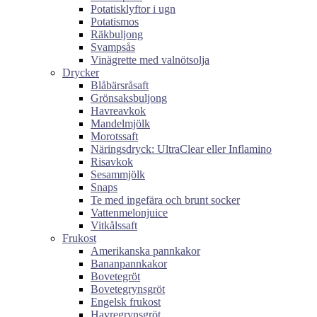
Potatisklyftor i ugn
Potatismos
Räkbuljong
Svampsås
Vinägrette med valnötsolja
Drycker
Blåbärsråsaft
Grönsaksbuljong
Havreavkok
Mandelmjölk
Morotssaft
Näringsdryck: UltraClear eller Inflamino
Risavkok
Sesammjölk
Snaps
Te med ingefära och brunt socker
Vattenmelonjuice
Vitkålssaft
Frukost
Amerikanska pannkakor
Bananpannkakor
Bovetegröt
Bovetegrynsgröt
Engelsk frukost
Havregrynsgröt