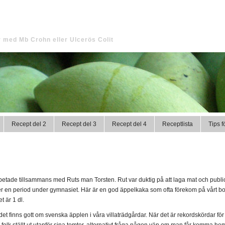
t
 med Mb Crohn eller Ulcerös Colit
Recept del 2
Recept del 3
Recept del 4
Receptlista
Tips 
etade tillsammans med Ruts man Torsten. Rut var duktig på att laga mat och publ
 en period under gymnasiet. Här är en god äppelkaka som ofta förekom på vårt bord
t är 1 dl.
t finns gott om svenska äpplen i våra villaträdgårdar. När det är rekordskördar för