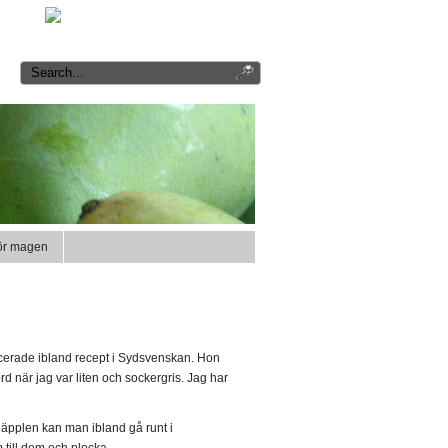
Inlägg RSS
|
Kommentarer RSS
för magen
icerade ibland recept i Sydsvenskan. Hon
 när jag var liten och sockergris. Jag har
 äpplen kan man ibland gå runt i