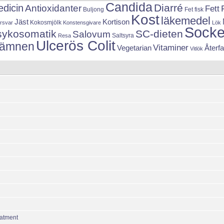
Candida
Diarré
edicin
Antioxidanter
Fett
Buljong
Fet fisk
Kost
läkemedel
Jäst
Kortison
Kokosmjölk
rsvar
Konstensgivare
Lök
Socke
sykosomatik
SC-dieten
Salovum
Saltsyra
Resa
Ulcerös Colit
tsämnen
Vitaminer
Vegetarian
Återfa
Vitlök
eatment