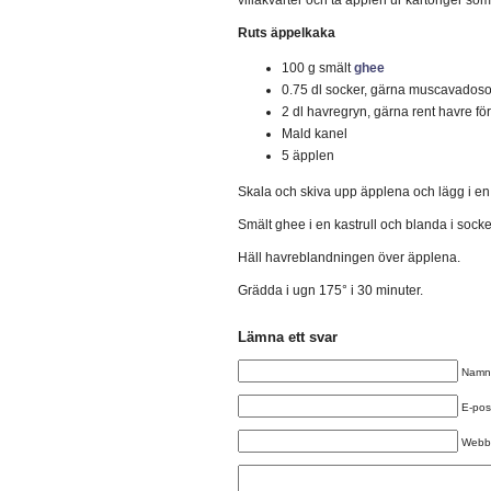
villakvarter och ta äpplen ur kartonger som
Ruts äppelkaka
100 g smält
ghee
0.75 dl socker, gärna muscavados
2 dl havregryn, gärna rent havre för
Mald kanel
5 äpplen
Skala och skiva upp äpplena och lägg i en 
Smält ghee i en kastrull och blanda i socke
Häll havreblandningen över äpplena.
Grädda i ugn 175° i 30 minuter.
Lämna ett svar
Namn 
E-post
Webb