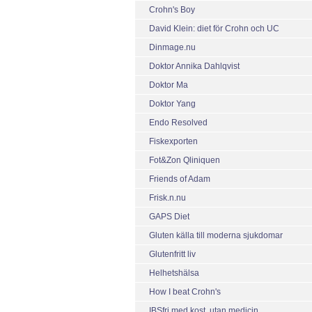
Crohn's Boy
David Klein: diet för Crohn och UC
Dinmage.nu
Doktor Annika Dahlqvist
Doktor Ma
Doktor Yang
Endo Resolved
Fiskexporten
Fot&Zon Qliniquen
Friends of Adam
Frisk.n.nu
GAPS Diet
Gluten källa till moderna sjukdomar
Glutenfritt liv
Helhetshälsa
How I beat Crohn's
IBSfri med kost, utan medicin