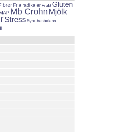
Gluten
Fibrer
Fria radikaler
Frukt
Mb Crohn
Mjölk
MAP
r
Stress
Syra-basbalans
ll