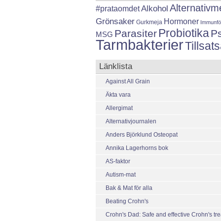
Alternativm
Alkohol
#prataomdet
Grönsaker
Hormoner
Gurkmeja
Immunfö
Probiotika
Parasiter
P
MSG
Tarmbakterier
Tillsa
Länklista
Against All Grain
Äkta vara
Allergimat
Alternativjournalen
Anders Björklund Osteopat
Annika Lagerhorns bok
AS-faktor
Autism-mat
Bak & Mat för alla
Beating Crohn's
Crohn's Dad: Safe and effective Crohn's tr