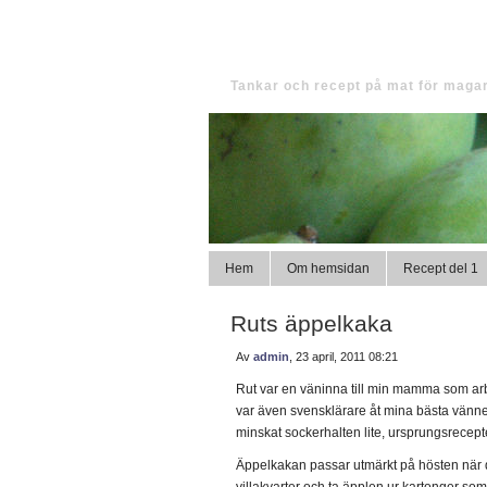
Tinas magma
Tankar och recept på mat för magar
Hem
Om hemsidan
Recept del 1
Ruts äppelkaka
Av
admin
, 23 april, 2011 08:21
Rut var en väninna till min mamma som arb
var även svensklärare åt mina bästa vänner
minskat sockerhalten lite, ursprungsrecepte
Äppelkakan passar utmärkt på hösten när de