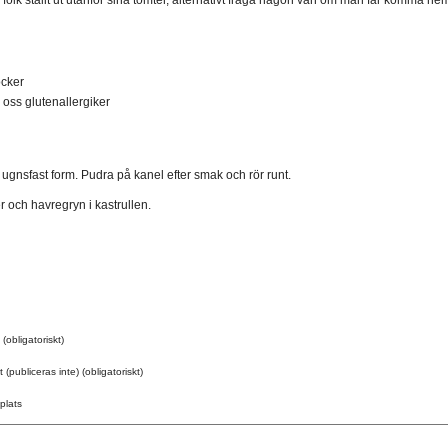
 folk ställt ut utanför sina tomter, alternativt fråga någon vän om man får komma hem
ocker
 oss glutenallergiker
ugnsfast form. Pudra på kanel efter smak och rör runt.
r och havregryn i kastrullen.
(obligatoriskt)
 (publiceras inte) (obligatoriskt)
plats