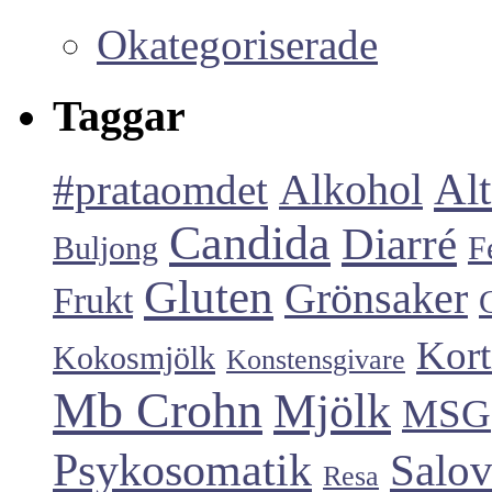
Okategoriserade
Taggar
Alt
#prataomdet
Alkohol
Candida
Diarré
Buljong
F
Gluten
Grönsaker
Frukt
Kort
Kokosmjölk
Konstensgivare
Mb Crohn
Mjölk
MSG
Psykosomatik
Salo
Resa