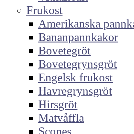
Frukost
Amerikanska pannk
Bananpannkakor
Bovetegröt
Bovetegrynsgröt
Engelsk frukost
Havregrynsgröt
Hirsgröt
Matvåffla
Scones