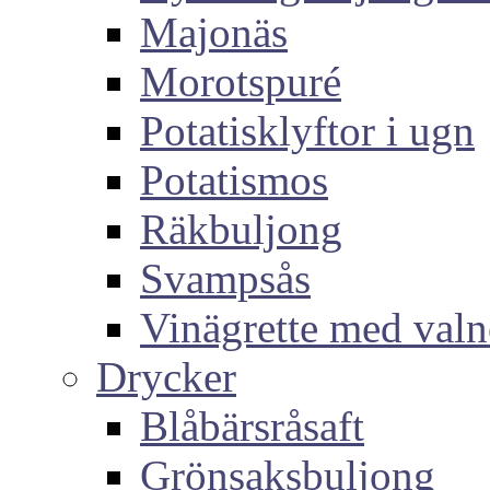
Majonäs
Morotspuré
Potatisklyftor i ugn
Potatismos
Räkbuljong
Svampsås
Vinägrette med valn
Drycker
Blåbärsråsaft
Grönsaksbuljong