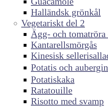
Guacamole
Halländsk grönkål
Vegetariskt del 2
Ägg- och tomatröra –
Kantarellsmörgås
Kinesisk sellerisall
Potatis och auber
Potatiskaka
Ratatouille
Risotto med svamp