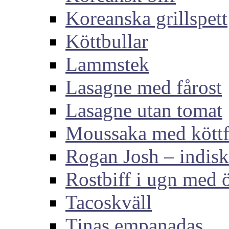
Koreanska grillspett
Köttbullar
Lammstek
Lasagne med fårost
Lasagne utan tomat
Moussaka med köttf
Rogan Josh – indis
Rostbiff i ugn med ö
Tacoskväll
Tinas empanadas