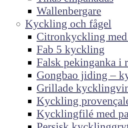
Wallenbergare
Kyckling och fågel
Citronkyckling med
Fab 5 kyckling
Falsk pekinganka i r
Gongbao jiding – ky
Grillade kycklingvi
Kyckling provençal
Kycklingfilé med p
Persisk kycklinggry