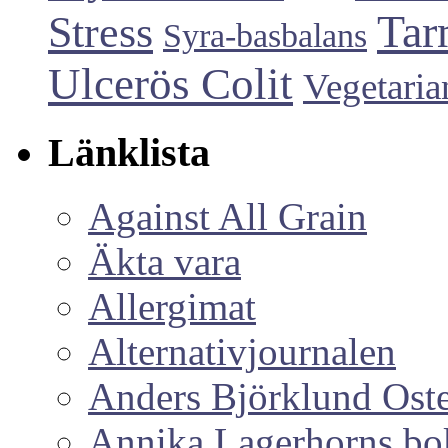
Tar
Stress
Syra-basbalans
Ulcerös Colit
Vegetaria
Länklista
Against All Grain
Äkta vara
Allergimat
Alternativjournalen
Anders Björklund Ost
Annika Lagerhorns bo