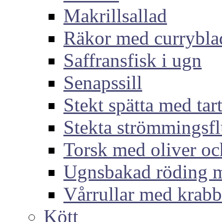
Makrillsallad
Räkor med currybla
Saffransfisk i ugn
Senapssill
Stekt spätta med tar
Stekta strömmingsf
Torsk med oliver och
Ugnsbakad röding m
Vårrullar med krabb
Kött