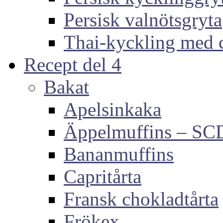
Persisk valnötsgryta
Thai-kyckling med 
Recept del 4
Bakat
Apelsinkaka
Äppelmuffins – SC
Bananmuffins
Capritårta
Fransk chokladtårta
Frökex