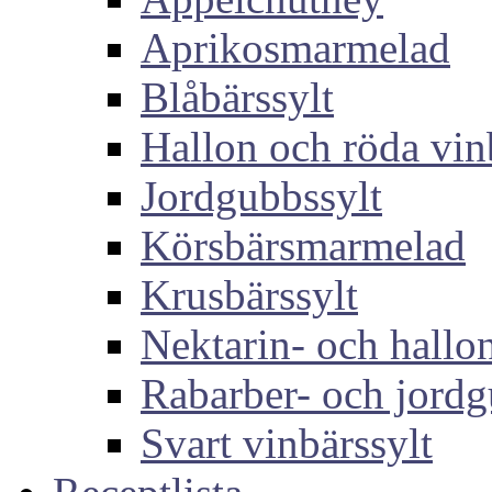
Aprikosmarmelad
Blåbärssylt
Hallon och röda vin
Jordgubbssylt
Körsbärsmarmelad
Krusbärssylt
Nektarin- och hallon
Rabarber- och jordg
Svart vinbärssylt