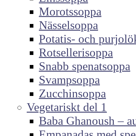
Morotssoppa
Nässelsoppa
Potatis- och purjol
Rotsellerisoppa
Snabb spenatsoppa
Svampsoppa
Zucchinsoppa
Vegetariskt del 1
Baba Ghanoush – au
Empanadas med spen