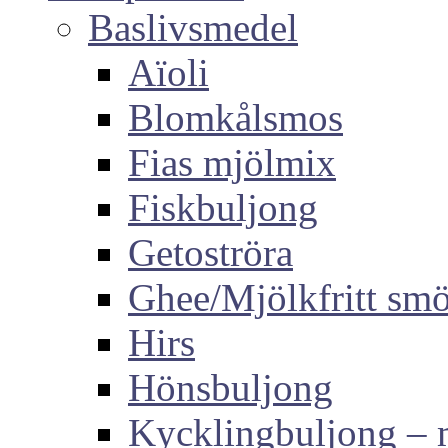
Baslivsmedel
Aïoli
Blomkålsmos
Fias mjölmix
Fiskbuljong
Getoströra
Ghee/Mjölkfritt sm
Hirs
Hönsbuljong
Kycklingbuljong –