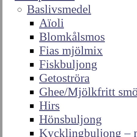
Baslivsmedel
Aïoli
Blomkålsmos
Fias mjölmix
Fiskbuljong
Getoströra
Ghee/Mjölkfritt sm
Hirs
Hönsbuljong
Kycklingbuljong –