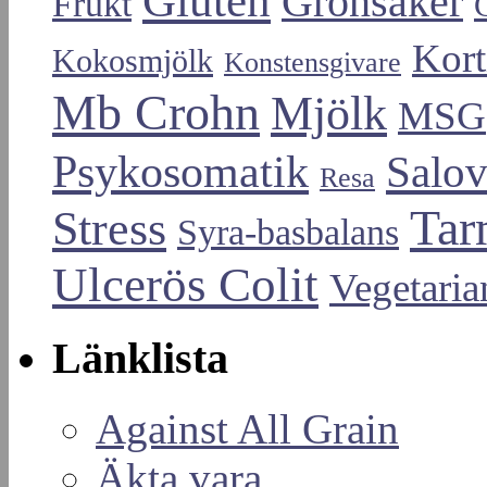
Gluten
Grönsaker
Frukt
Kort
Kokosmjölk
Konstensgivare
Mb Crohn
Mjölk
MSG
Psykosomatik
Salo
Resa
Tar
Stress
Syra-basbalans
Ulcerös Colit
Vegetaria
Länklista
Against All Grain
Äkta vara