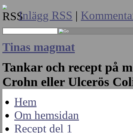
Inlägg RSS
|
Kommenta
Tinas magmat
Tankar och recept på 
Crohn eller Ulcerös Col
Hem
Om hemsidan
Recept del 1