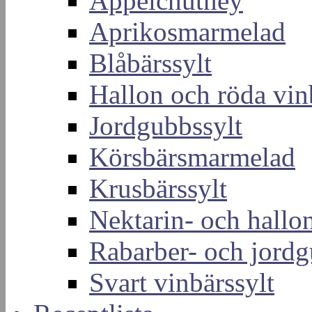
Äppelchutney
Aprikosmarmelad
Blåbärssylt
Hallon och röda vin
Jordgubbssylt
Körsbärsmarmelad
Krusbärssylt
Nektarin- och hallon
Rabarber- och jordg
Svart vinbärssylt