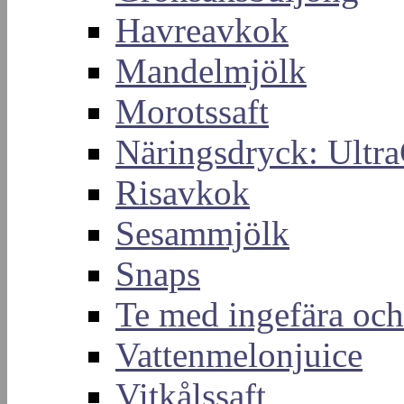
Havreavkok
Mandelmjölk
Morotssaft
Näringsdryck: Ultra
Risavkok
Sesammjölk
Snaps
Te med ingefära och
Vattenmelonjuice
Vitkålssaft