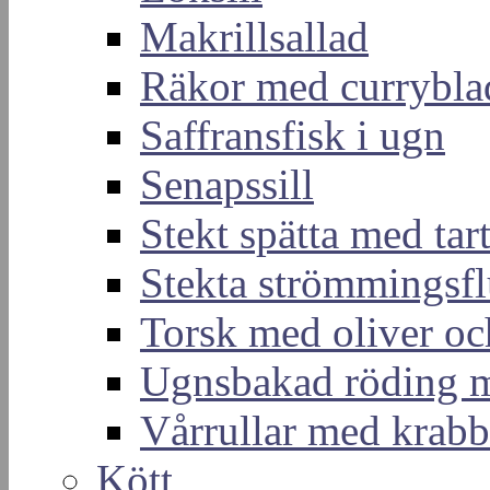
Makrillsallad
Räkor med currybla
Saffransfisk i ugn
Senapssill
Stekt spätta med tar
Stekta strömmingsf
Torsk med oliver och
Ugnsbakad röding m
Vårrullar med krabb
Kött