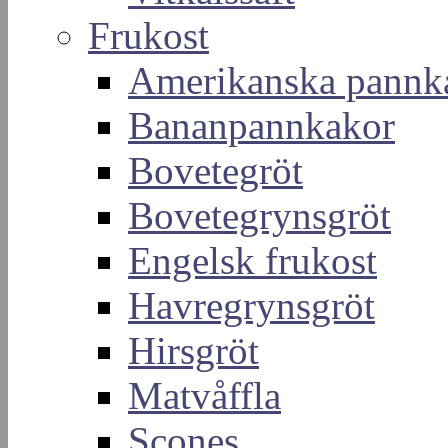
Frukost
Amerikanska pannk
Bananpannkakor
Bovetegröt
Bovetegrynsgröt
Engelsk frukost
Havregrynsgröt
Hirsgröt
Matvåffla
Scones