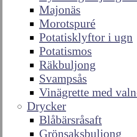
Majonäs
Morotspuré
Potatisklyftor i ugn
Potatismos
Räkbuljong
Svampsås
Vinägrette med valn
Drycker
Blåbärsråsaft
Grönsaksbuljong