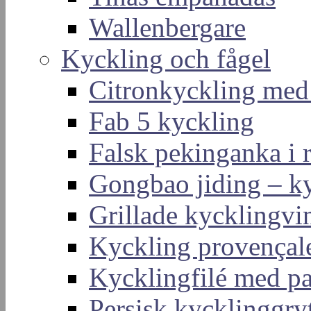
Wallenbergare
Kyckling och fågel
Citronkyckling med
Fab 5 kyckling
Falsk pekinganka i r
Gongbao jiding – ky
Grillade kycklingvi
Kyckling provençal
Kycklingfilé med p
Persisk kycklinggry