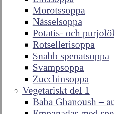
Morotssoppa
Nässelsoppa
Potatis- och purjol
Rotsellerisoppa
Snabb spenatsoppa
Svampsoppa
Zucchinsoppa
Vegetariskt del 1
Baba Ghanoush – au
Empanadas med spen