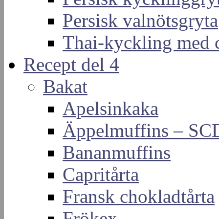
Persisk valnötsgryta
Thai-kyckling med 
Recept del 4
Bakat
Apelsinkaka
Äppelmuffins – SC
Bananmuffins
Capritårta
Fransk chokladtårta
Frökex