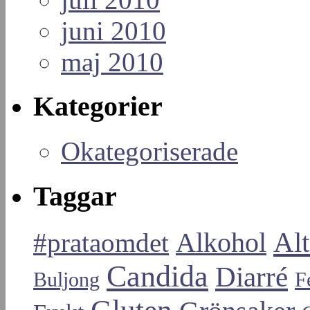
juni 2010
maj 2010
Kategorier
Okategoriserade
Taggar
Alt
#prataomdet
Alkohol
Candida
Diarré
Buljong
F