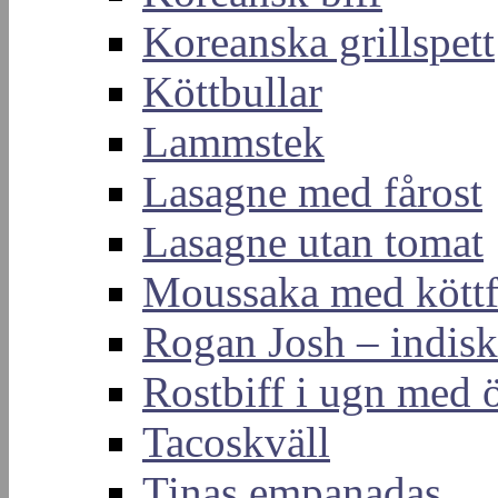
Koreanska grillspett
Köttbullar
Lammstek
Lasagne med fårost
Lasagne utan tomat
Moussaka med köttf
Rogan Josh – indis
Rostbiff i ugn med ö
Tacoskväll
Tinas empanadas