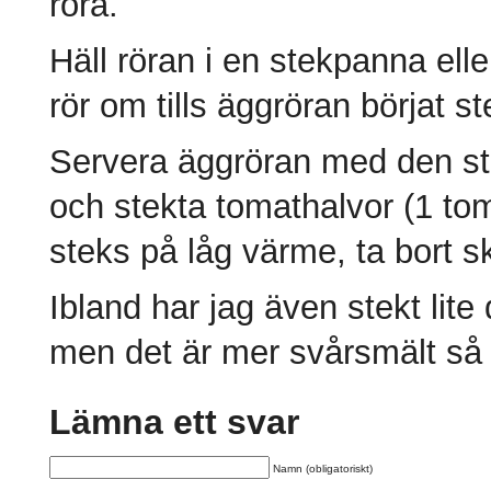
röra.
Häll röran i en stekpanna eller
rör om tills äggröran börjat st
Servera äggröran med den ste
och stekta tomathalvor (1 to
steks på låg värme, ta bort s
Ibland har jag även stekt lit
men det är mer svårsmält så 
Lämna ett svar
Namn (obligatoriskt)