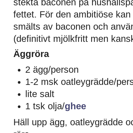
stekta baconen på hushållspa
fettet. För den ambitiöse kan
smälts av baconen och använd
(definitivt mjölkfritt men kans
Äggröra
2 ägg/person
1-2 msk oatleygrädde/per
lite salt
1 tsk olja/
ghee
Häll upp ägg, oatleygrädde oc