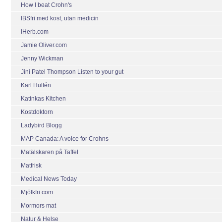
How I beat Crohn's
IBSfri med kost, utan medicin
iHerb.com
Jamie Oliver.com
Jenny Wickman
Jini Patel Thompson Listen to your gut
Karl Hultén
Katinkas Kitchen
Kostdoktorn
Ladybird Blogg
MAP Canada: A voice for Crohns
Matälskaren på Taffel
Matfrisk
Medical News Today
Mjölkfri.com
Mormors mat
Natur & Helse