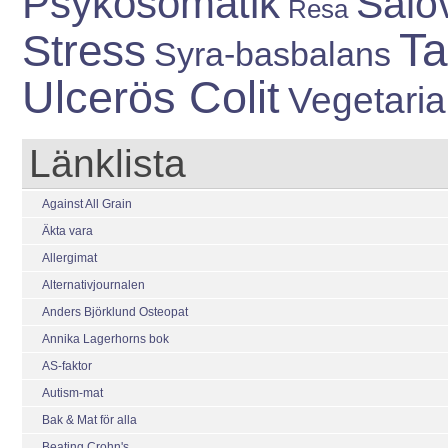
Psykosomatik
Salo
Resa
Ta
Stress
Syra-basbalans
Ulcerös Colit
Vegetari
Länklista
Against All Grain
Äkta vara
Allergimat
Alternativjournalen
Anders Björklund Osteopat
Annika Lagerhorns bok
AS-faktor
Autism-mat
Bak & Mat för alla
Beating Crohn's