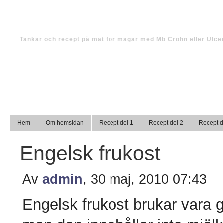
Tinas magmat
Tankar och recept på mat för magar med Mb Crohn eller Ulcer
Hem
Om hemsidan
Recept del 1
Recept del 2
Recept d
Engelsk frukost
Av
admin
, 30 maj, 2010 07:43
Engelsk frukost brukar vara 