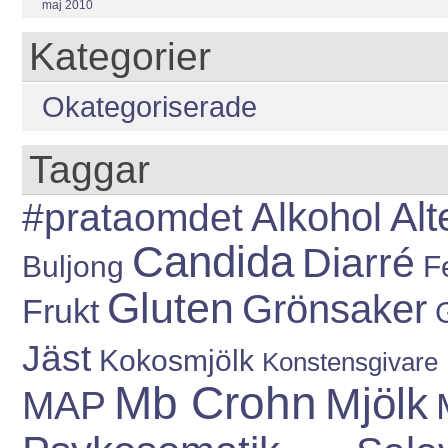
maj 2010
Kategorier
Okategoriserade
Taggar
Alt
#prataomdet
Alkohol
Candida
Diarré
Buljong
Fe
Gluten
Grönsaker
Frukt
Jäst
Kokosmjölk
Konstensgivare
Mb Crohn
Mjölk
MAP